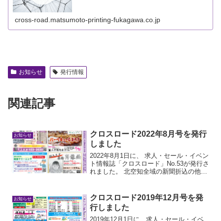
cross-road.matsumoto-printing-fukagawa.co.jp
お知らせ
発行情報
関連記事
クロスロード2022年8月号を発行
お知らせ
しました
2022年8月1日に、 求人・セール・イベン
ト情報誌「クロスロード」No.53が発行さ
れました。 北空知全域の新聞折込の他、
道の駅や、コンビニ・スーパー等にフリ
ーペーパーとして置いています。 是非ご
覧ください
クロスロード2019年12月号を発
お知らせ
行しました
2019年12月1日に、求人・セール・イベ